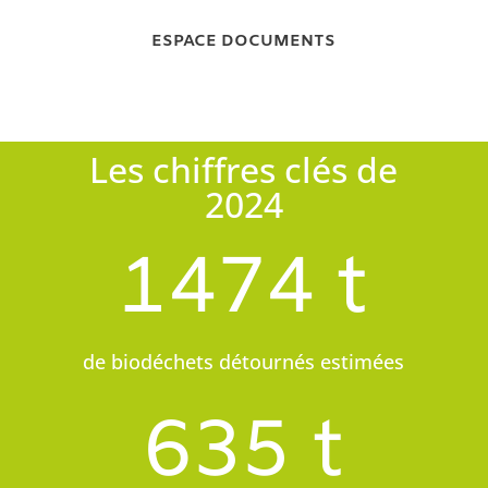
ESPACE DOCUMENTS
Les chiffres clés de
2024
1474 t
de biodéchets détournés estimées
635 t