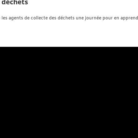
s déchets
re les agents de collecte des déchets une journée pour en appren