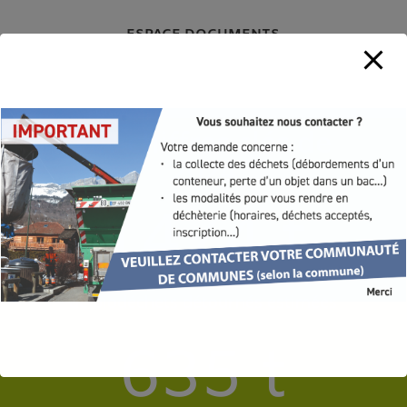
ESPACE DOCUMENTS
Les chiffres clés de
2024
1474 t
de biodéchets détournés estimées
635 t