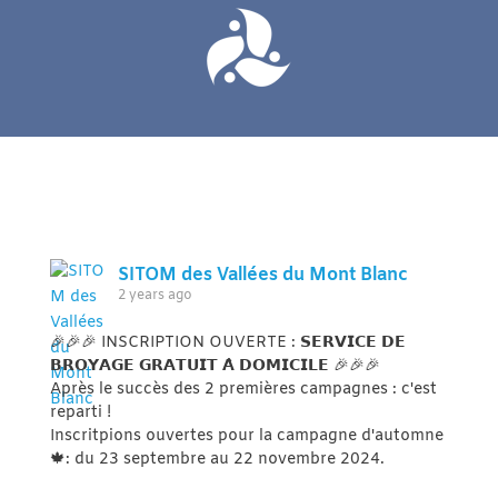
SITOM des Vallées du Mont Blanc
2 years ago
🎉🎉🎉 INSCRIPTION OUVERTE : 𝗦𝗘𝗥𝗩𝗜𝗖𝗘 𝗗𝗘
𝗕𝗥𝗢𝗬𝗔𝗚𝗘 𝗚𝗥𝗔𝗧𝗨𝗜𝗧 𝗔̀ 𝗗𝗢𝗠𝗜𝗖𝗜𝗟𝗘 🎉🎉🎉
Après le succès des 2 premières campagnes : c'est
reparti !
Inscritpions ouvertes pour la campagne d'automne
🍁: du 23 septembre au 22 novembre 2024.