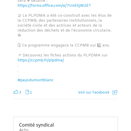
sera ➕ détaillé :
https://forms.office.com/e/7UnEhjM2ET
🤝 Le PLPDMA a été co-construit avec les élus de
la CCPMB, des partenaires institutionnels, la
société civile et des actrices et acteurs de la
réduction des déchets et de l’économie circulaire.
♻️
🗓 Ce programme engagera la CCPMB sur 6️⃣ ans.
📌 Découvrez les fiches actions du PLPDMA sur
https://ccpmb.fr/plpdma/
.
.
.
#paysdumontblanc
3
1
Voir sur Facebook
Comité syndical
Actu