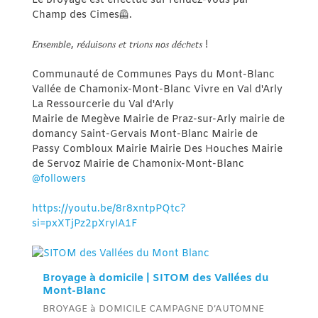
Le broyage est effectué sur rendez-vous par
Champ des Cimes🦺.
𝐸𝘯𝑠𝘦𝑚𝘣𝑙𝘦, 𝑟𝘦́𝑑𝘶𝑖𝘴𝑜𝘯𝑠 𝑒𝘵 𝘵𝑟𝘪𝑜𝘯𝑠 𝑛𝘰𝑠 𝑑𝘦́𝑐𝘩𝑒𝘵𝑠 !
Communauté de Communes Pays du Mont-Blanc
Vallée de Chamonix-Mont-Blanc Vivre en Val d'Arly
La Ressourcerie du Val d'Arly
Mairie de Megève Mairie de Praz-sur-Arly mairie de
domancy Saint-Gervais Mont-Blanc Mairie de
Passy Combloux Mairie Mairie Des Houches Mairie
de Servoz Mairie de Chamonix-Mont-Blanc
@followers
https://youtu.be/8r8xntpPQtc?
si=pxXTjPz2pXryIA1F
Broyage à domicile | SITOM des Vallées du
Mont-Blanc
BROYAGE à DOMICILE CAMPAGNE D’AUTOMNE