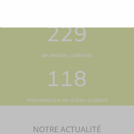
de branchages broyés
229
de textiles collectés
118
interventions en milieu scolaire
NOTRE ACTUALITÉ