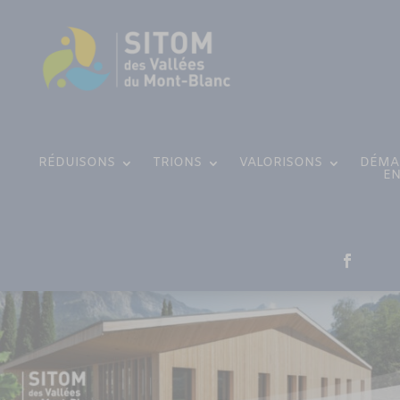
modal-check
modal-check
RÉDUISONS
TRIONS
VALORISONS
DÉMA
EN