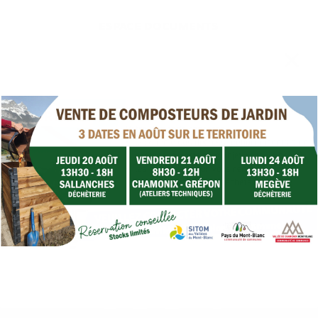
ESPACE DOCUMENTS
Les chiffres clés de
2024
1474 t
de biodéchets détournés estimées
635 t